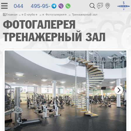
044 495-95-
Telegram
Viber
WhatsApp
55
5️⃣
Главная
🔹
О клубе
🔹
🔹
Фотогалерея
🔹
Тренажерный зал
ФОТОГАЛЕРЕЯ
ТРЕНАЖЕРНЫЙ ЗАЛ