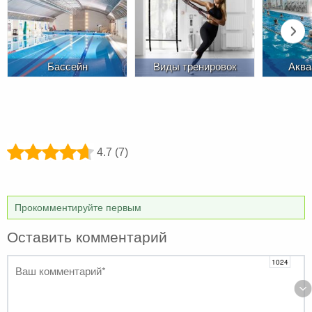
Бассейн
Виды тренировок
Аква
4.7 (7)
Прокомментируйте первым
Оставить комментарий