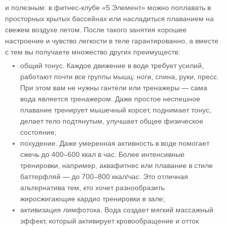
и полезным: в фитнес-клубе «5 Элемент» можно поплавать в
просторных крытых бассейнах или насладиться плаванием на
свежем воздухе летом. После такого занятия хорошее
настроение и чувство легкости в теле гарантированно, а вместе
с тем вы получаете множество других преимуществ:
общий тонус. Каждое движение в воде требует усилий,
работают почти все группы мышц: ноги, спина, руки, пресс.
При этом вам не нужны гантели или тренажеры — сама
вода является тренажером. Даже простое неспешное
плавание тренирует мышечный корсет, поднимает тонус,
делает тело подтянутым, улучшает общее физическое
состояние;
похудение. Даже умеренная активность в воде помогает
сжечь до 400–600 ккал в час. Более интенсивные
тренировки, например, аквафитнес или плавание в стиле
баттерфляй — до 700–800 ккал/час. Это отличная
альтернатива тем, кто хочет разнообразить
жиросжигающие кардио тренировки в зале;
активизация лимфотока. Вода создает мягкий массажный
эффект, который активирует кровообращение и отток