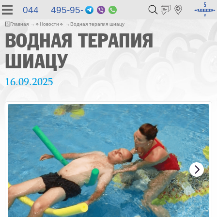
044 495-95-
Telegram
Viber
WhatsApp
55
5️⃣
Главная
🔹
Новости
🔹
Водная терапия шиацу
ВОДНАЯ ТЕРАПИЯ
ШИАЦУ
16.09.2025