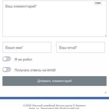
Я не робот
Получать ответы на email
»
© 2026
Элитный семейный Фитнес-центр 5 Элемент
Киев
,
ул. Электриков 29а
(
Рыбальский п-в
),