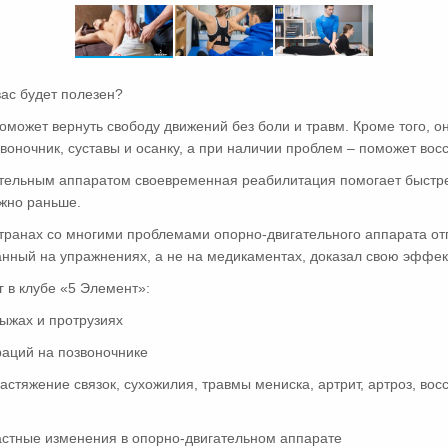
вас будет полезен?
оможет вернуть свободу движений без боли и травм. Кроме того, он
оночник, суставы и осанку, а при наличии проблем – поможет восс
тельным аппаратом своевременная реабилитация помогает быстрее
ожно раньше.
транах со многими проблемами опорно-двигательного аппарата от
анный на упражнениях, а не на медикаментах, доказал свою эффек
 в клубе «5 Элемент»:
рыжах и протрузиях
раций на позвоночнике
растяжение связок, сухожилия, травмы мениска, артрит, артроз, во
растные изменения в опорно-двигательном аппарате