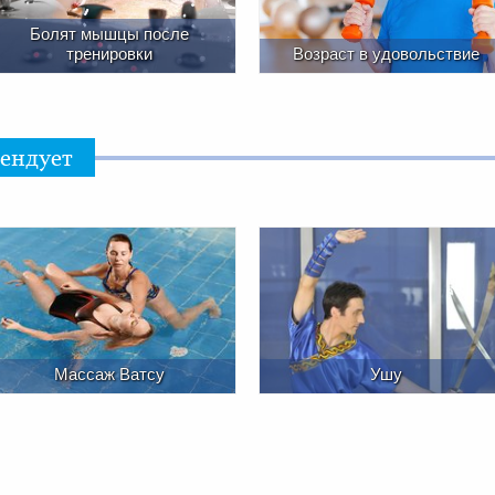
Болят мышцы после
тренировки
Возраст в удовольствие
мендует
Массаж Ватсу
Ушу