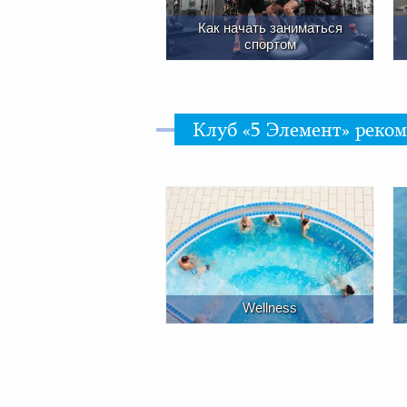
Как начать заниматься
спортом
Клуб «5 Элемент» реко
Wellness