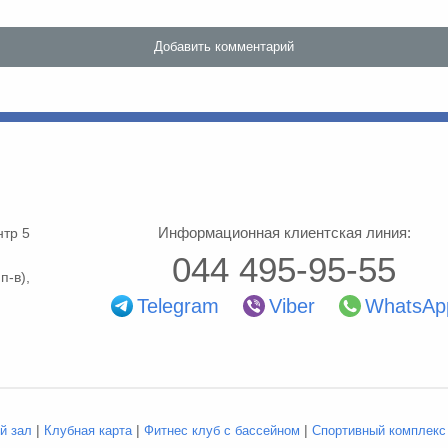
Информационная клиентская линия:
тр 5
044 495-95-55
п-в
),
Telegram
Viber
WhatsAp
|
|
|
й зал
Клубная карта
Фитнес клуб с бассейном
Спортивный комплекс