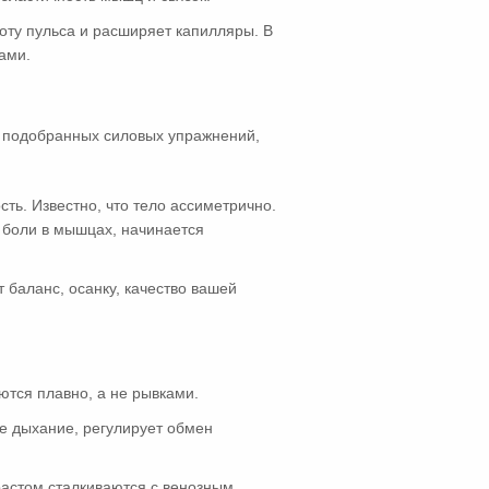
оту пульса и расширяет капилляры. В
ами.
о подобранных силовых упражнений,
ть. Известно, что тело ассиметрично.
 боли в мышцах, начинается
т баланс, осанку, качество вашей
тся плавно, а не рывками.
е дыхание, регулирует обмен
растом сталкиваются с венозным