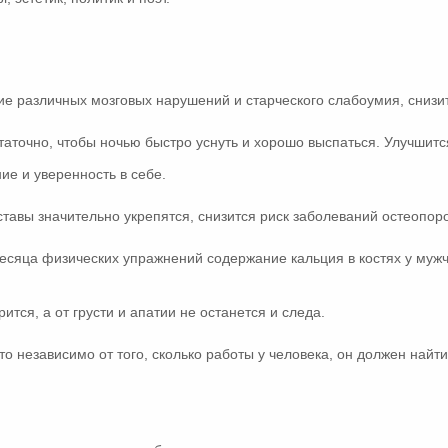
ие различных мозговых нарушений и старческого слабоумия, снизи
таточно, чтобы ночью быстро уснуть и хорошо выспаться. Улучшится
е и уверенность в себе.
ставы значительно укрепятся, снизится риск заболеваний остеопор
месяца физических упражнений содержание кальция в костях у мужч
тся, а от грусти и апатии не останется и следа.
 что независимо от того, сколько работы у человека, он должен най