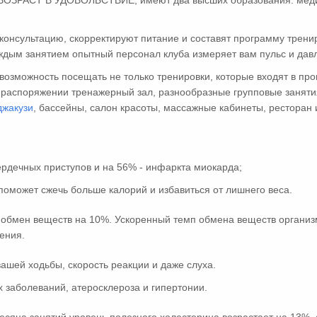
ВОЗРАСТ В УДОВОЛЬСТВИЕ, имеют два высших образования: медици
консультацию, скорректируют питание и составят программу трени
ждым занятием опытный персонал клуба измеряет вам пульс и дав
 возможность посещать не только тренировки, которые входят в про
 распоряжении тренажерный зал, разнообразные групповые занятия
джакузи
, бассейны, салон красоты, массажные кабинеты, ресторан
ердечных приступов и на 56% - инфаркта миокарда;
поможет сжечь больше калорий и избавиться от лишнего веса.
обмен веществ на 10%. Ускоренный темп обмена веществ организм
ения.
вашей ходьбы, скорость реакции и даже слуха.
 заболеваний, атеросклероза и гипертонии.