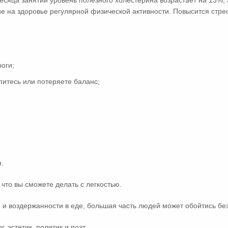
месяца занятий уровень полезного холестерина возрастает на 13%,
е на здоровье регулярной физической активности. Повысится стрес
роги;
питесь или потеряете баланс;
.
 что вы сможете делать с легкостью.
и воздержанности в еде, большая часть людей может обойтись бе
 эстетик, политик и поэт.