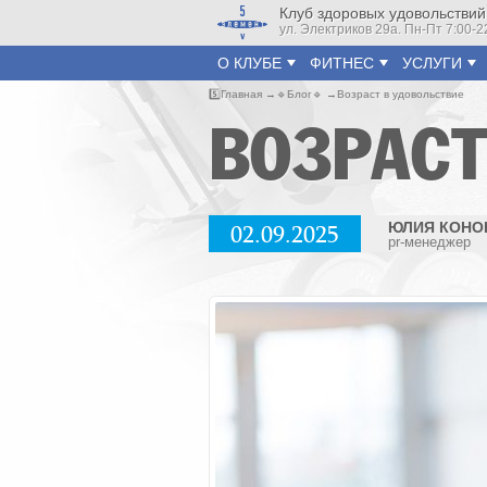
Клуб здоровых удовольствий
ул. Электриков 29а. Пн-Пт 7:00-2
О КЛУБЕ
ФИТНЕС
УСЛУГИ
5️⃣
Главная
🔹
Блог
🔹
Возраст в удовольствие
ВОЗРАСТ
02.09.2025
ЮЛИЯ КОНО
pr-менеджер