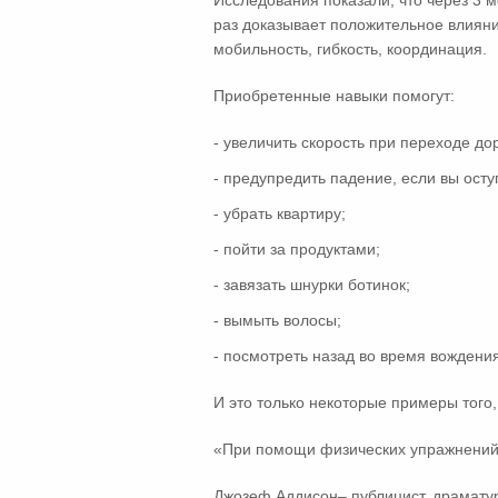
Исследования показали, что через 3 
раз доказывает положительное влияни
мобильность, гибкость, координация.
Приобретенные навыки помогут:
- увеличить скорость при переходе до
- предупредить падение, если вы осту
- убрать квартиру;
- пойти за продуктами;
- завязать шнурки ботинок;
- вымыть волосы;
- посмотреть назад во время вождения
И это только некоторые примеры того,
«При помощи физических упражнений 
Джозеф Аддисон– публицист, драматург,