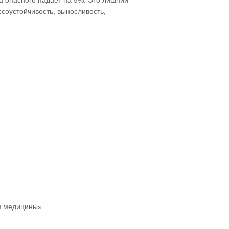
 а опасного падает на 5%. Это лишний
соустойчивость, выносливость,
з медицины».