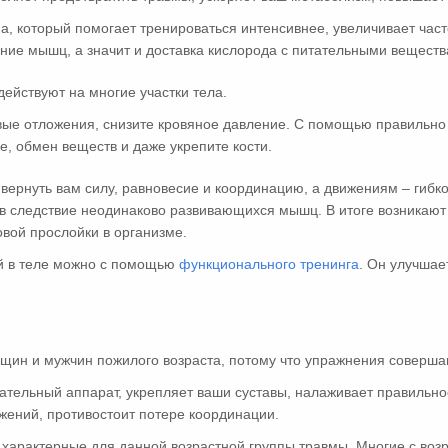
, который помогает тренироваться интенсивнее, увеличивает част
ние мышц, а значит и доставка кислорода с питательными веществ
действуют на многие участки тела.
овые отложения, снизите кровяное давление. С помощью правильн
, обмен веществ и даже укрепите кости.
ернуть вам силу, равновесие и координацию, а движениям – гибкос
в следствие неодинаково развивающихся мышц. В итоге возникают
вой прослойки в организме.
й в теле можно с помощью
функционального тренинга
. Он улучшае
щин и мужчин пожилого возраста, потому что упражнения совершаю
ательный аппарат, укрепляет ваши суставы, налаживает правильно
жений, противостоит потере координации.
характерные для данной возрастной группы травмы. Многие с воз