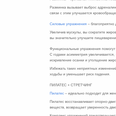
Разминка вызывает выброс адреналина
связи с этим улучшается кровообраще
Силовые упражнения
– благоприятно 
Увеличив мускулы, вы сократите жир
вы значительно улучшите пищеварение
Функциональные упражнения помогут в
С годами асимметрия увеличивается, 
искривление осанки и утолщение жиро
Избежать таких неприятных изменени
ходьбы и уменьшает риск падения.
ПИЛАТЕС + СТРЕТЧИНГ
Пилатес
– идеально подходит для жен
Пилатес восстанавливает опорно-двиг
веществ, возвращает уверенность дви
Комплекс упражнений предотвращает 