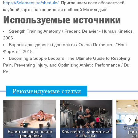
https://5element.ua/shedule/
. Приглашаем всех обладателей
клубной карты на тренировки с «Косой Матильды»!
Используемые источники
Strength Training Anatomy / Frederic Delavier - Human Kinetics,
2006
Вправи для здоров'я і довголіття / Олена Петренко - "Наш
Формат", 2018
Becoming a Supple Leopard: The Ultimate Guide to Resolving
Pain, Preventing Injury, and Optimizing Athletic Performance / Dr.
Ke
Рекомендуемые статьи
Стретч
Болят мышцы после
Как начать заниматься
раст
тренировки
спортом
ор