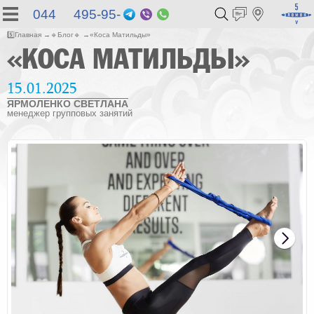
044 495-95-
Telegram
Viber
WhatsApp
55
5️⃣
Главная
🔹
Блог
🔹
«Коса Матильды»
«КОСА МАТИЛЬДЫ»
15.01.2025
ЯРМОЛЕНКО СВЕТЛАНА
менеджер групповых занятий