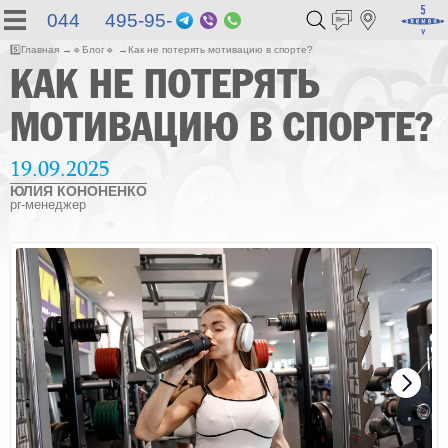
044 495-95-
Telegram
Viber
WhatsApp
55
5️⃣
Главная
🔹
Блог
🔹
Как не потерять мотивацию в спорте?
КАК НЕ ПОТЕРЯТЬ
МОТИВАЦИЮ В СПОРТЕ?
19.09.2025
ЮЛИЯ КОНОНЕНКО
pr-менеджер