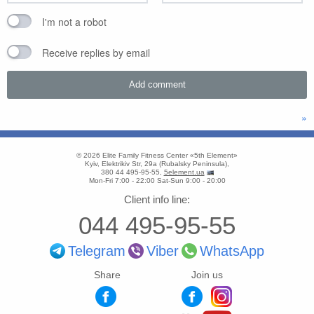
I'm not a robot
Receive replies by email
»
© 2026
Elite Family Fitness Center «5th Element»
Kyiv
,
Elektrikiv Str, 29a
(
Rubalsky Peninsula
),
380 44 495-95-55
,
5element.ua
Mon-Fri 7:00 - 22:00
Sat-Sun 9:00 - 20:00
Client info line:
044 495-95-55
Telegram
Viber
WhatsApp
Share
Join us