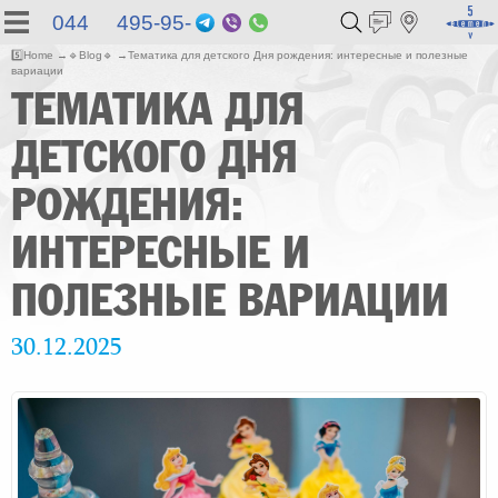
044 495-95-
Telegram
Viber
WhatsApp
55
5️⃣
Home
🔹
Blog
🔹
Тематика для детского Дня рождения: интересные и полезные
вариации
ТЕМАТИКА ДЛЯ
ДЕТСКОГО ДНЯ
РОЖДЕНИЯ:
ИНТЕРЕСНЫЕ И
ПОЛЕЗНЫЕ ВАРИАЦИИ
30.12.2025