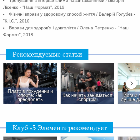
Тренування з інтервальними навантаженнями / Вікторія
Лісенко - "Наш Формат", 2019
Фізичні вправи у здоровому способі життя / Валерій Голубєв -
"К.І.С.", 2016
Вправи для здоров'я і довголіття / Олена Петренко - "Наш
Формат", 2018
Рекомендуемые статьи
Плато в похудении и
спорте: как
Как начать заниматься
Йога и 
преодолеть
спортом
лучше д
Клуб «5 Элемент» рекомендует