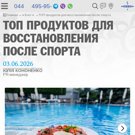
044 495-95-
Telegram
Viber
WhatsApp
55
5️⃣
Главная
🔹
Блог
🔹
ТОП продуктов для восстановления после спорта
ТОП ПРОДУКТОВ ДЛЯ
ВОССТАНОВЛЕНИЯ
ПОСЛЕ СПОРТА
03.06.2026
ЮЛІЯ КОНОНЕНКО
PR-менеджер