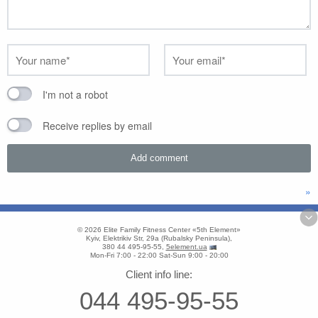
I'm not a robot
Receive replies by email
»
© 2026
Elite Family Fitness Center «5th Element»
Kyiv
,
Elektrikiv Str, 29a
(
Rubalsky Peninsula
),
380 44 495-95-55
,
5element.ua
Mon-Fri 7:00 - 22:00
Sat-Sun 9:00 - 20:00
Client info line:
044 495-95-55