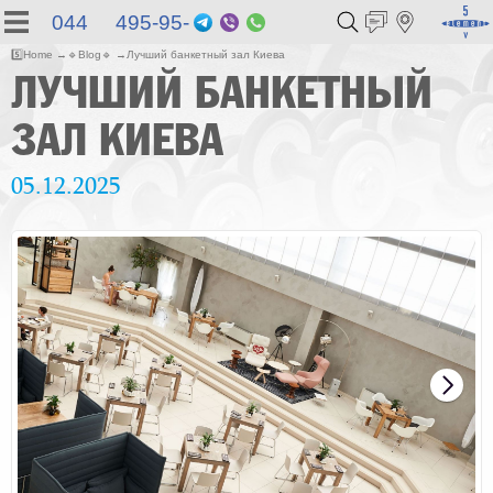
044 495-95-
Telegram
Viber
WhatsApp
55
5️⃣
Home
🔹
Blog
🔹
Лучший банкетный зал Киева
ЛУЧШИЙ БАНКЕТНЫЙ
ЗАЛ КИЕВА
05.12.2025