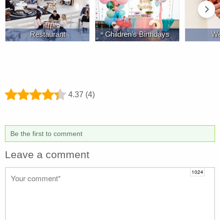
Restaurant
Children’s Birthdays
We
4.37 (4)
Be the first to comment
Leave a comment