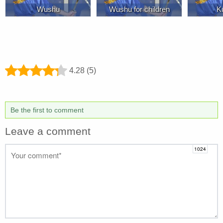
Wushu
Wushu for children
K
4.28 (5)
Be the first to comment
Leave a comment