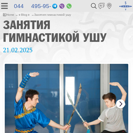
044 495-95-
Telegram
Viber
WhatsApp
55
5️⃣
Home
🔹
Blog
🔹
Занятия гимнастикой ушу
ЗАНЯТИЯ
ГИМНАСТИКОЙ УШУ
21.02.2025