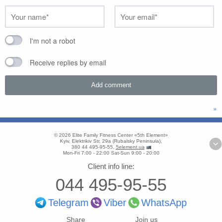
I'm not a robot
Receive replies by email
»
© 2026
Elite Family Fitness Center «5th Element»
Kyiv
,
Elektrikiv Str, 29a
(
Rubalsky Peninsula
),
380 44 495-95-55
,
5element.ua
Mon-Fri 7:00 - 22:00
Sat-Sun 9:00 - 20:00
Client info line:
044 495-95-55
Telegram
Viber
WhatsApp
Share
Join us