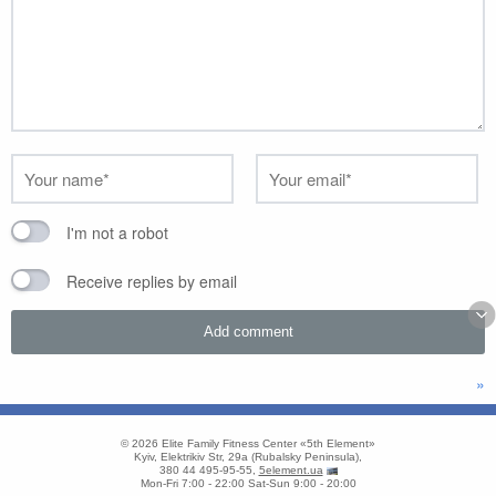
I'm not a robot
Receive replies by email
»
© 2026
Elite Family Fitness Center «5th Element»
Kyiv
,
Elektrikiv Str, 29a
(
Rubalsky Peninsula
),
380 44 495-95-55
,
5element.ua
Mon-Fri 7:00 - 22:00
Sat-Sun 9:00 - 20:00