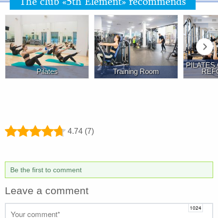
The club «5th Element» recommends
PILATES
Pilates
Training Room
REF
4.74 (7)
Be the first to comment
Leave a comment