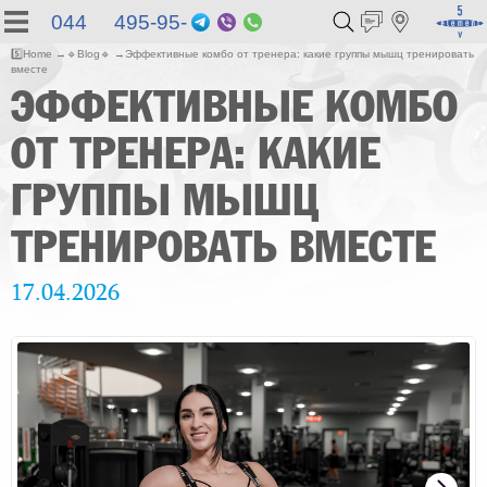
044 495-95-
Telegram
Viber
WhatsApp
55
5️⃣
Home
🔹
Blog
🔹
Эффективные комбо от тренера: какие группы мышц тренировать
вместе
ЭФФЕКТИВНЫЕ КОМБО
ОТ ТРЕНЕРА: КАКИЕ
ГРУППЫ МЫШЦ
ТРЕНИРОВАТЬ ВМЕСТЕ
17.04.2026