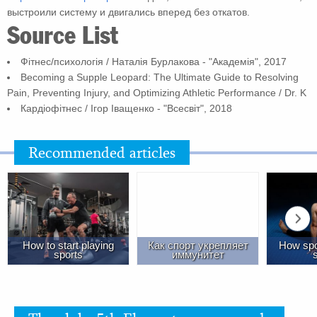
выстроили систему и двигались вперед без откатов.
Source List
Фітнес/психологія / Наталія Бурлакова - "Академія", 2017
Becoming a Supple Leopard: The Ultimate Guide to Resolving
Pain, Preventing Injury, and Optimizing Athletic Performance / Dr. K
Кардіофітнес / Ігор Іващенко - "Всесвіт", 2018
Recommended articles
How to start playing
Как спорт укрепляет
How spor
sports
иммунитет