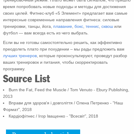
тренировочный режим. Плато может быть сигналом, что пришло
время попробовать новые подходы и методы для достижения
своих целей. Фитнес-клуб «5 Элемент» предлагает вам самые
интересные современные направления фитнеса: силовые
тренировки, танцы, йога,
плавание
,
бокс
,
теннис
,
сквош
или
футбол — вам всегда есть из чего выбрать.
Если вы не готовы самостоятельно решить, как эффективно
преодолеть плато при похудении – мы рады предложить вам
лучших тренеров
, которые проконсультируют, проведут разбор
ваших тренировок и питания, чтобы скорректировать
программу.
Source List
Burn the Fat, Feed the Muscle / Tom Venuto - Ebury Publishing,
2013
Вправи для здоров'я і довголіття / Олена Петренко - "Наш
Формат", 2018
Кардіофітнес / Ігор Іващенко - "Всесвіт", 2018