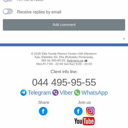
Receive replies by email
»
© 2026
Elite Family Fitness Center «5th Element»
Kyiv
,
Elektrikiv Str, 29a
(
Rubalsky Peninsula
),
380 44 495-95-55
,
5element.ua
Mon-Fri 7:00 - 22:00
Sat-Sun 9:00 - 20:00
Client info line:
044 495-95-55
Telegram
Viber
WhatsApp
Share
Join us