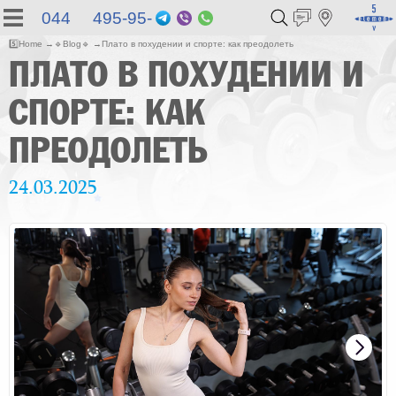
044 495-95-
Telegram
Viber
WhatsApp
55
5️⃣
Home
🔹
Blog
🔹
Плато в похудении и спорте: как преодолеть
ПЛАТО В ПОХУДЕНИИ И
СПОРТЕ: КАК
ПРЕОДОЛЕТЬ
24.03.2025