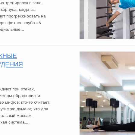
х тренировок в зале.
корпуса, когда вы
ют прогрессировать на
неры фитнес-клуба «5
циальные...
ЖНЫЕ
УДЕНИЯ
дуют при отеках,
ижном образе жизни.
о мифов: кто-то считает,
ругие же думают, что для
иальный массаж.
ая система,...