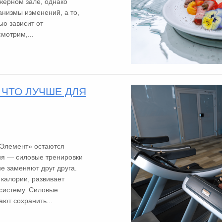
ажерном зале, однако
анизмы изменений, а то,
ью зависит от
мотрим,...
 ЧТО ЛУЧШЕ ДЛЯ
 Элемент» остаются
я — силовые тренировки
не заменяют друг друга.
 калории, развивает
систему. Силовые
ют сохранить...