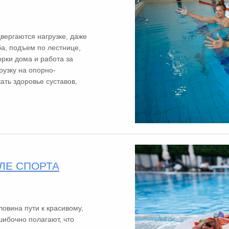
вергаются нагрузке, даже
ба, подъем по лестнице,
орки дома и работа за
узку на опорно-
ать здоровье суставов,
ЛЕ СПОРТА
овина пути к красивому,
шибочно полагают, что