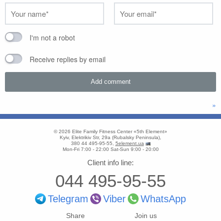
I'm not a robot
Receive replies by email
»
© 2026
Elite Family Fitness Center «5th Element»
Kyiv
,
Elektrikiv Str, 29a
(
Rubalsky Peninsula
),
380 44 495-95-55
,
5element.ua
Mon-Fri 7:00 - 22:00
Sat-Sun 9:00 - 20:00
Client info line:
044 495-95-55
Telegram
Viber
WhatsApp
Share
Join us