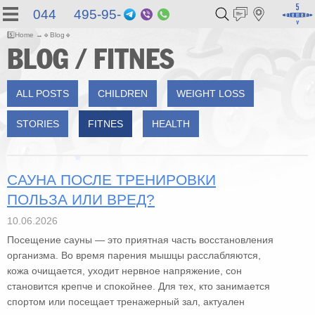
044 495-95-
Telegram
Viber
WhatsApp
55
5️⃣
Home
🔹
Blog
🔹
BLOG / FITNES
ALL POSTS
СHILDREN
WEIGHT LOSS
STORIES
FITNES
HEALTH
САУНА ПОСЛЕ ТРЕНИРОВКИ
ПОЛЬЗА ИЛИ ВРЕД?
10.06.2026
Посещение сауны — это приятная часть восстановления
организма. Во время парения мышцы расслабляются,
кожа очищается, уходит нервное напряжение, сон
становится крепче и спокойнее. Для тех, кто занимается
спортом или посещает тренажерный зал, актуален