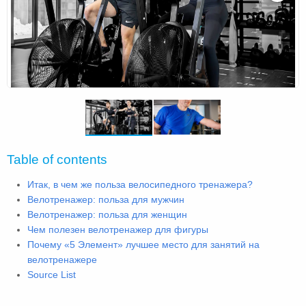
Table of contents
Итак, в чем же польза велосипедного тренажера?
Велотренажер: польза для мужчин
Велотренажер: польза для женщин
Чем полезен велотренажер для фигуры
Почему «5 Элемент» лучшее место для занятий на
велотренажере
Source List