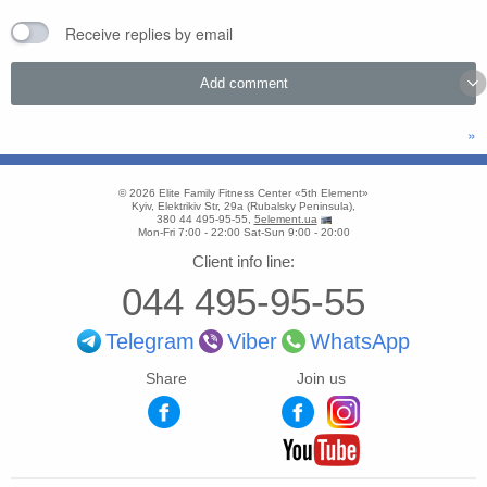
Receive replies by email
»
© 2026
Elite Family Fitness Center «5th Element»
Kyiv
,
Elektrikiv Str, 29a
(
Rubalsky Peninsula
),
380 44 495-95-55
,
5element.ua
Mon-Fri 7:00 - 22:00
Sat-Sun 9:00 - 20:00
Client info line:
044 495-95-55
Telegram
Viber
WhatsApp
Share
Join us