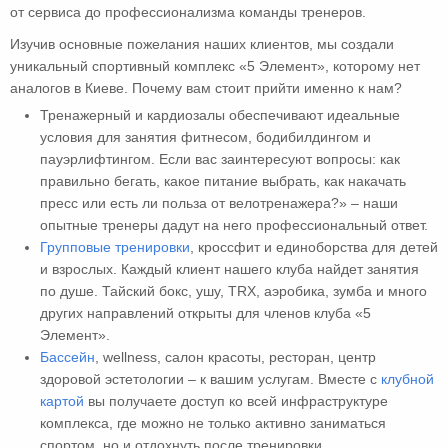
от сервиса до профессионализма команды тренеров.
Изучив основные пожелания наших клиентов, мы создали
уникальный спортивный комплекс «5 Элемент», которому нет
аналогов в Киеве. Почему вам стоит прийти именно к нам?
Тренажерный и кардиозалы обеспечивают идеальные
условия для занятия фитнесом, бодибилдингом и
пауэрлифтингом. Если вас заинтересуют вопросы: как
правильно бегать, какое питание выбрать, как накачать
пресс или есть ли польза от велотренажера?» – наши
опытные тренеры дадут на него профессиональный ответ.
Групповые тренировки
, кроссфит и единоборства для детей
и взрослых. Каждый клиент нашего клуба найдет занятия
по душе. Тайский бокс, ушу, TRX, аэробика, зумба и много
других направлений открыты для членов клуба «5
Элемент».
Бассейн
, wellness, салон красоты, ресторан, центр
здоровой эстетологии – к вашим услугам. Вместе с
клубной
картой
вы получаете доступ ко всей инфраструктуре
комплекса, где можно не только активно заниматься
спортом, но и отдохнуть после тренировки.