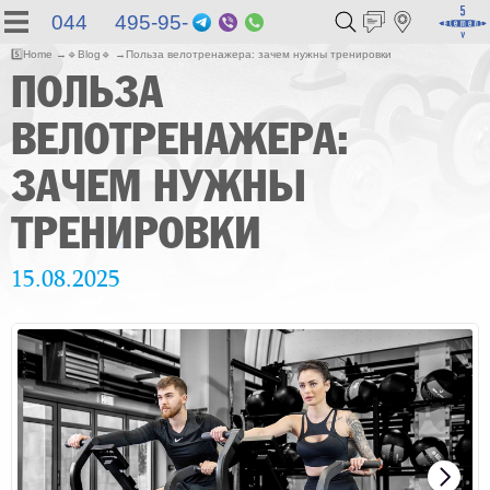
044 495-95-
Telegram
Viber
WhatsApp
55
5️⃣
Home
🔹
Blog
🔹
Польза велотренажера: зачем нужны тренировки
ПОЛЬЗА
ВЕЛОТРЕНАЖЕРА:
ЗАЧЕМ НУЖНЫ
ТРЕНИРОВКИ
15.08.2025