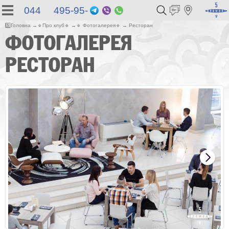
044 495-95-
Telegram
Viber
WhatsApp
55
5️⃣
Головна
🔹
Про клуб
🔹
🔹
Фотогалерея
🔹
Ресторан
ФОТОГАЛЕРЕЯ
РЕСТОРАН