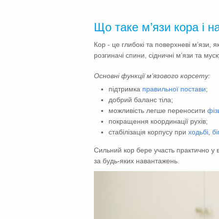
Що таке м’язи кора і н
Кор - це глибокі та поверхневі м’язи, я
розгиначі спини, сідничні м’язи та мус
Основні функції м’язового корсету:
підтримка
правильної постави
;
добрий баланс тіла;
можливість легше переносити
фіз
покращення координації рухів;
стабілізація корпусу при
ходьбі
,
бі
Сильний кор бере участь практично у в
за будь-яких навантажень.