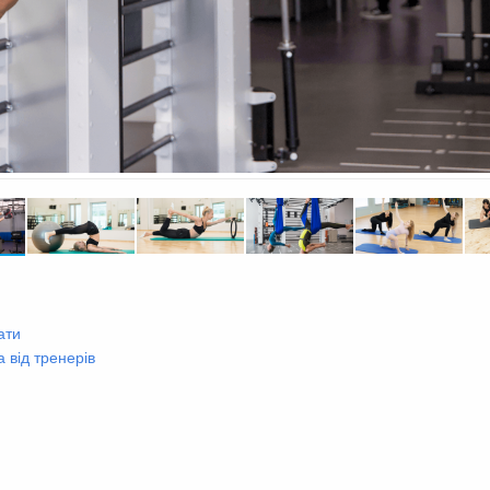
ати
 від тренерів