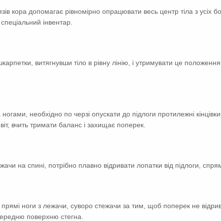
зів кора допомагає рівномірно опрацювати весь центр тіла з усіх бо
н спеціальний інвентар.
карпетки, витягнувши тіло в рівну лінію, і утримувати це положення
ногами, необхідно по черзі опускати до підлоги протилежні кінцівки 
віт, вчить тримати баланс і захищає поперек.
ачи на спині, потрібно плавно відривати лопатки від підлоги, спря
и прямі ноги з лежачи, суворо стежачи за тим, щоб поперек не відри
передню поверхню стегна.