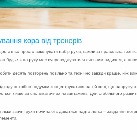
ування кора від тренерів
остатньо просто виконувати набір рухів, важлива правильна технік
тап будь-якого руху має супроводжуватися сильним видихом, а пове
обити десять повторень повільно та технічно завжди краще, ніж вико
ідходу потрібно подумки концентруватися на тій зоні, що напружуєт
ється лише за систематичних навантажень. Для стабільного розвитк
 тільки звичні рухи починають даватися надто легко – завдання пот
елементи.