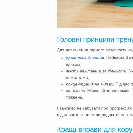
Головні принципи трен
Для досягнення гарного результату нед
правильне дихання
. Найважчий е
вдихом;
якість важливіша за кількість.
Зр
помилками;
концентрація на м’язах.
Під час п
сталість.
М’язовий корсет зміцню
тиждень.
І важливо не забувати про прогрес: як
під навантаженням чи додавати нові 
Кращі вправи для кору