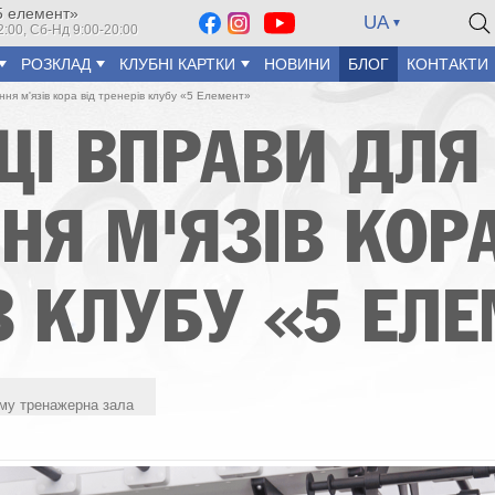
5 елемент»
UA
2:00, Сб-Нд 9:00-20:00
РОЗКЛАД
КЛУБНІ КАРТКИ
НОВИНИ
БЛОГ
КОНТАКТИ
ня м'язів кора від тренерів клубу «5 Елемент»
І ВПРАВИ ДЛЯ
НЯ М'ЯЗІВ КОРА
В КЛУБУ «5 ЕЛ
яму тренажерна зала