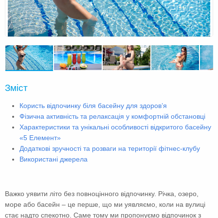
Зміст
Користь відпочинку біля басейну для здоров’я
Фізична активність та релаксація у комфортній обстановці
Характеристики та унікальні особливості відкритого басейну
«5 Елемент»
Додаткові зручності та розваги на території фітнес-клубу
Використані джерела
Важко уявити літо без повноцінного відпочинку. Річка, озеро,
море або басейн – це перше, що ми уявляємо, коли на вулиці
стає надто спекотно. Саме тому ми пропонуємо відпочинок з