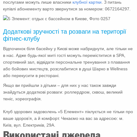
послугами можуть лише власники
клубної картки
. З питань
купівлі абонементу варто звернутися за номером: 0672164297.
Додаткові зручності та розваги на території
фітнес-клубу
Відпочинок біля басейну у Києві може набриднути, але тільки не
в нас. Адже будь-якої миті гості можуть переміститися в SPA,
спортивний зал, відвідати персональне тренування з плавання
або бойових мистецтв, розслабитися в душі Шарко в Wellness
або перекусити в ресторані.
Якщо ви прийшли з дітьми – для них у нас також завжди
знайдуться додаткові розваги: ​​роллердром, сквош, великий
теніс, хореографія.
Клуб здорових задоволень «5 Елемент» піклується не тільки про
ваше здоров’я, а й комфорт. Чекаємо на вас за адресою: м.
Київ, вул. Електриків, 29А.
Використані джерела