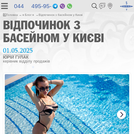
044 495-95-
Telegram
Viber
WhatsApp
55
5️⃣
Головна
🔹
Блог
🔹
Відпочинок з басейном у Києві
ВІДПОЧИНОК З
БАСЕЙНОМ У КИЄВІ
01.05.2025
ЮРІЙ ГУЛАК
керівник відділу продажів