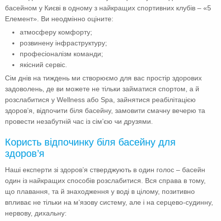
басейном у Києві в одному з найкращих спортивних клубів – «5
Елемент». Ви неодмінно оціните:
атмосферу комфорту;
розвинену інфраструктуру;
професіоналізм команди;
якісний сервіс.
Сім днів на тиждень ми створюємо для вас простір здорових
задоволень, де ви можете не тільки займатися спортом, а й
розслабитися у Wellness або Spa, зайнятися реабілітацією
здоров’я, відпочити біля басейну, замовити смачну вечерю та
провести незабутній час із сім’єю чи друзями.
Користь відпочинку біля басейну для
здоров’я
Наші експерти зі здоров’я стверджують в один голос – басейн
один із найкращих способів розслабитися. Вся справа в тому,
що плавання, та й знаходження у воді в цілому, позитивно
впливає не тільки на м’язову систему, але і на серцево-судинну,
нервову, дихальну: