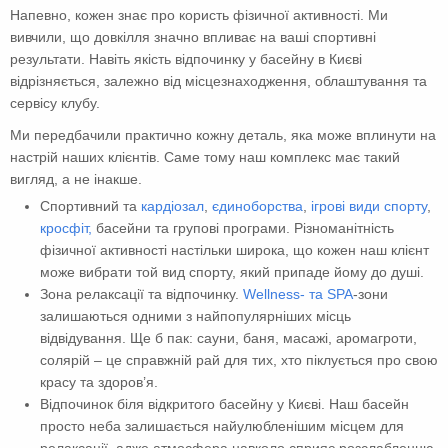
Напевно, кожен знає про користь фізичної активності. Ми
вивчили, що довкілля значно впливає на ваші спортивні
результати. Навіть якість відпочинку у басейну в Києві
відрізняється, залежно від місцезнаходження, облаштування та
сервісу клубу.
Ми передбачили практично кожну деталь, яка може вплинути на
настрій наших клієнтів. Саме тому наш комплекс має такий
вигляд, а не інакше.
Спортивний та
кардіозал
,
єдиноборства
,
ігрові види спорту
,
кросфіт,
басейни та групові програми. Різноманітність
фізичної активності настільки широка, що кожен наш клієнт
може вибрати той вид спорту, який припаде йому до душі.
Зона релаксації та відпочинку.
Wellness- та SPA
-зони
залишаються одними з найпопулярніших місць
відвідування. Ще б пак: сауни, баня, масажі, аромагроти,
солярій – це справжній рай для тих, хто піклується про свою
красу та здоров’я.
Відпочинок біля відкритого басейну у Києві. Наш басейн
просто неба залишається найулюбленішим місцем для