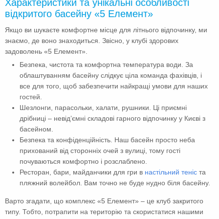
Характеристики та унікальні особливості
відкритого басейну «5 Елемент»
Якщо ви шукаєте комфортне місце для літнього відпочинку, ми
знаємо, де воно знаходиться. Звісно, ​​у клубі здорових
задоволень «5 Елемент».
Безпека, чистота та комфортна температура води. За
облаштуванням басейну слідкує ціла команда фахівців, і
все для того, щоб забезпечити найкращі умови для наших
гостей.
Шезлонги, парасольки, халати, рушники. Ці приємні
дрібниці – невід’ємні складові гарного відпочинку у Києві з
басейном.
Безпека та конфіденційність. Наш басейн просто неба
прихований від сторонніх очей з вулиці, тому гості
почуваються комфортно і розслаблено.
Ресторан, бари, майданчики для гри в
настільний теніс
та
пляжний волейбол. Вам точно не буде нудно біля басейну.
Варто згадати, що комплекс «5 Елемент» – це клуб закритого
типу. Тобто, потрапити на територію та скористатися нашими