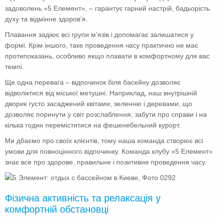
задоволень «5 Елемент», – гарантує гарний настрій, бадьорість
духу та відмінне здоров’я.
Плавання задіює всі групи м’язів і допомагає залишатися у
формі. Крім іншого, таке проведення часу практично не має
протипоказань, особливо якщо плавати в комфортному для вас
темпі.
Ще одна перевага – відпочинок біля басейну дозволяє
відволіктися від міської метушні. Наприклад, наш внутрішній
дворик густо засаджений квітами, зеленню і деревами, що
дозволяє поринути у світ розслаблення, забути про справи і на
кілька годин переміститися на фешенебельний курорт.
Ми дбаємо про своїх клієнтів, тому наша команда створює всі
умови для повноцінного відпочинку. Команда клубу «5 Елемент»
знає все про здорове, правильне і позитивне проведення часу.
Фізична активність та релаксація у
комфортній обстановці