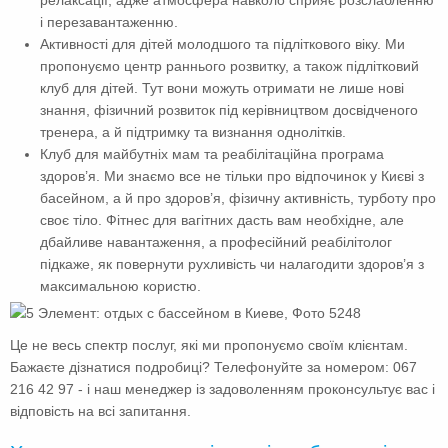
релаксації, адже атмосфера навколо сприяє розслабленню
і перезавантаженню.
Активності для дітей молодшого та підліткового віку. Ми
пропонуємо центр раннього розвитку, а також підлітковий
клуб для дітей. Тут вони можуть отримати не лише нові
знання, фізичний розвиток під керівництвом досвідченого
тренера, а й підтримку та визнання однолітків.
Клуб для майбутніх мам та реабілітаційна програма
здоров’я. Ми знаємо все не тільки про відпочинок у Києві з
басейном, а й про здоров’я, фізичну активність, турботу про
своє тіло. Фітнес для вагітних дасть вам необхідне, але
дбайливе навантаження, а професійний реабілітолог
підкаже, як повернути рухливість чи налагодити здоров’я з
максимальною користю.
Це не весь спектр послуг, які ми пропонуємо своїм клієнтам.
Бажаєте дізнатися подробиці? Телефонуйте за номером: 067
216 42 97 - і наш менеджер із задоволенням проконсультує вас і
відповість на всі запитання.