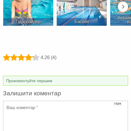
Акваае
Гідрорайдер
Басейн
в
4.26 (4)
Прокоментуйте першим
Залишити коментар