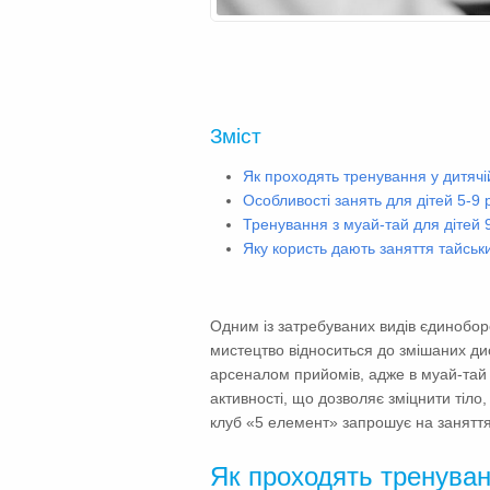
Зміст
Як проходять тренування у дитячій
Особливості занять для дітей 5-9 
Тренування з муай-тай для дітей 9
Яку користь дають заняття тайськ
Одним із затребуваних видів єдиноборс
мистецтво відноситься до змішаних дис
арсеналом прийомів, адже в муай-тай 
активності, що дозволяє зміцнити тіло
клуб «5 елемент» запрошує на заняття т
Як проходять тренуванн