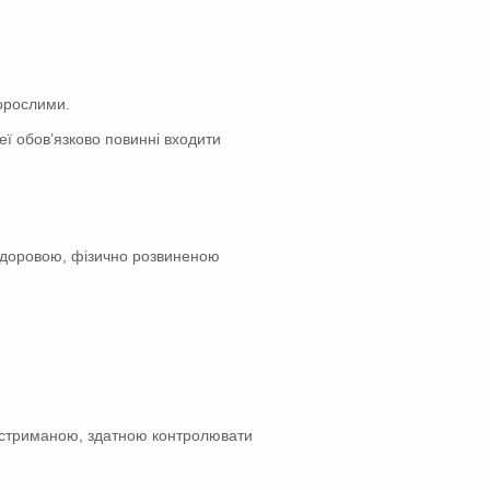
дорослими.
неї обов’язково повинні входити
 здоровою, фізично розвиненою
і стриманою, здатною контролювати