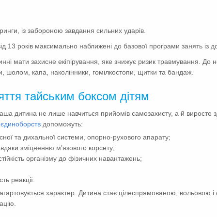
аринги, із забороною завдання сильних ударів.
від 13 років максимально наближені до базової програми занять із 
винні мати захисне екіпірування, яке знижує ризик травмування. До 
и, шолом, капа, наколінники, гомілкостопи, щитки та бандаж.
яття тайським боксом дітям
ваша дитина не лише навчиться прийомів самозахисту, а й виросте
 єдиноборств
допоможуть:
ної та дихальної системи, опорно-рухового апарату;
вдяки зміцненню м’язового корсету;
тійкість організму до фізичних навантажень;
ть реакції.
 загартовується характер. Дитина стає цілеспрямованою, вольовою 
ацію.