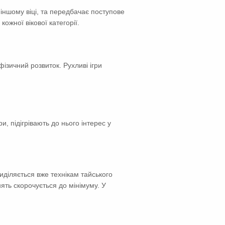
іншому віці, та передбачає поступове
ожної вікової категорії.
ізичний розвиток. Рухливі ігри
, підігрівають до нього інтерес у
иділяється вже технікам тайського
нять скорочується до мінімуму. У