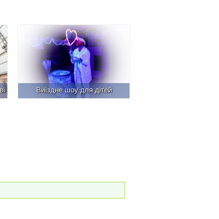
ві
Виїздне шоу для дітей