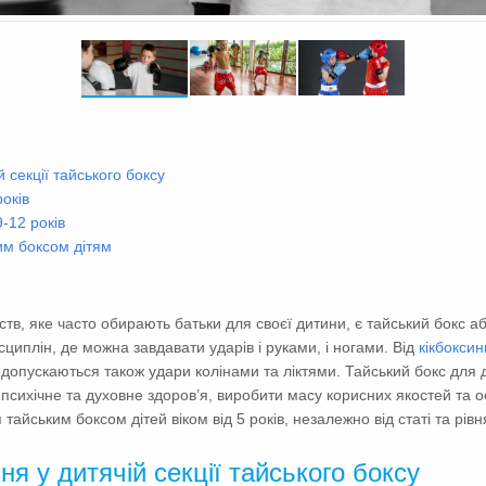
 секції тайського боксу
років
-12 років
им боксом дітям
тв, яке часто обирають батьки для своєї дитини, є тайський бокс а
циплін, де можна завдавати ударів і руками, і ногами. Від
кікбоксин
допускаються також удари колінами та ліктями. Тайський бокс для д
, психічне та духовне здоров’я, виробити масу корисних якостей та
айським боксом дітей віком від 5 років, незалежно від статі та рівн
я у дитячій секції тайського боксу