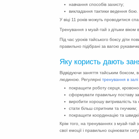
навчання способів захисту;
викладання тактики ведення бою.
У віці 11 років можуть проводитися сп
Тренування з муай-тай з дітьми віком 
Під час уроків тайського боксу діти по
правильно підібрані за вагою рукавичк
Яку користь дають зан
Відвідуючи заняття тайським боксом, 
людиною. Регулярні
тренування в залі
покращити роботу серця, кровонос
сформувати правильну поставу за
виробити хорошу витривалість та с
стати більш спритним та гнучким;
покращити координацію та швидкіс
Крім того, на тренуваннях з муай-тай
свої емоції і правильно оцінювати ситу