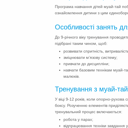
Програма навчання дітей муай-тай поб
ознайомлення дитини з цим єдиноборств
Особливості занять для
До 9-річного віку тренування проводят
підібрані таким чином, щоб:
розвивати спритність, витриваліст
зміцнювати м’язову систему;
привчати до дисципліни;
навчати базовим технікам муай-та
малюків.
Тренування з муай-тай 
У віці 9-12 років, коли опорно-рухова
боксу. Розученню елементів приділяєтьс
тренувальний процес включаються:
робота у парах;
відпрацювання техніки завдання у