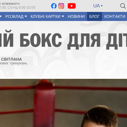
5 елемент»
UA
2:00, Сб-Нд 9:00-20:00
РОЗКЛАД
КЛУБНІ КАРТКИ
НОВИНИ
БЛОГ
КОНТАКТИ
Й БОКС ДЛЯ ДІ
 СВІТЛАНА
ових тренувань