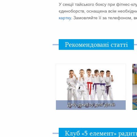
У секції тайського боксу при фітнес-к
єдиноборств, оснащена всім необхідни
картку
. Замовляйте її за телефоном, в
Рекомендовані статті
Джіу-джитсу для дітей
Клуб «5 eлемент» радит