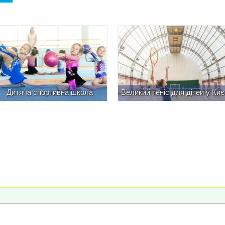
Дитяча спортивна школа
Великий теніс для дітей у Киє