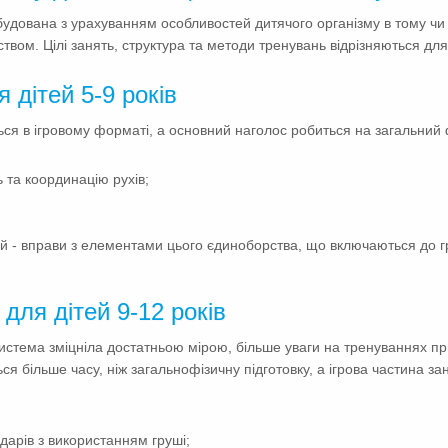
удована з урахуванням особливостей дитячого організму в тому чи 
ом. Цілі занять, структура та методи тренувань відрізняються для к
 дітей 5-9 років
ься в ігровому форматі, а основний наголос робиться на загальний ф
ь та координацію рухів;
й - вправи з елементами цього єдиноборства, що включаються до гри
для дітей 9-12 років
 система зміцніла достатньою мірою, більше уваги на тренуваннях пр
я більше часу, ніж загальнофізичну підготовку, а ігрова частина за
дарів з використанням груші;