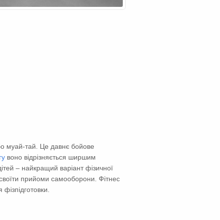
бо муай-тай. Це давнє бойове
гу
воно відрізняється ширшим
ітей – найкращий варіант фізичної
 освоїти прийоми самооборони. Фітнес
я фізпідготовки.