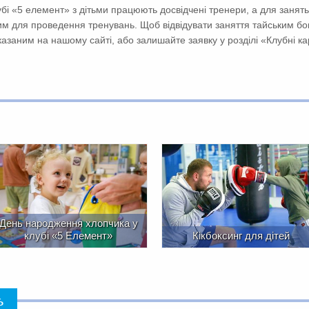
лубі «5 елемент» з дітьми працюють досвідчені тренери, а для заня
м для проведення тренувань. Щоб відвідувати заняття тайським бо
казаним на нашому сайті, або залишайте заявку у розділі «Клубні ка
День народження хлопчика у
клубі «5 Елемент»
Кікбоксинг для дітей
ь