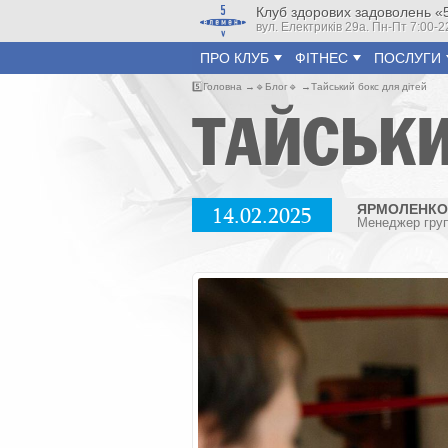
Клуб здорових задоволень «
вул. Електриків 29а. Пн-Пт 7:00-2
ПРО КЛУБ
ФIТНЕС
ПОСЛУГИ
5️⃣
Головна
🔹
Блог
🔹
Тайський бокс для дітей
ТАЙСЬКИ
14.02.2025
ЯРМОЛЕНКО
Менеджер груп