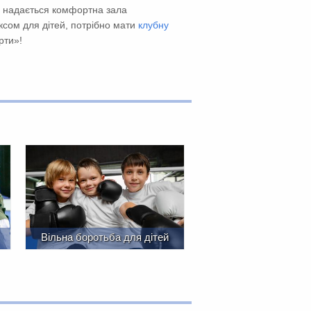
ть надається комфортна зала
ксом для дітей, потрібно мати
клубну
рти»!
Вільна боротьба для дітей