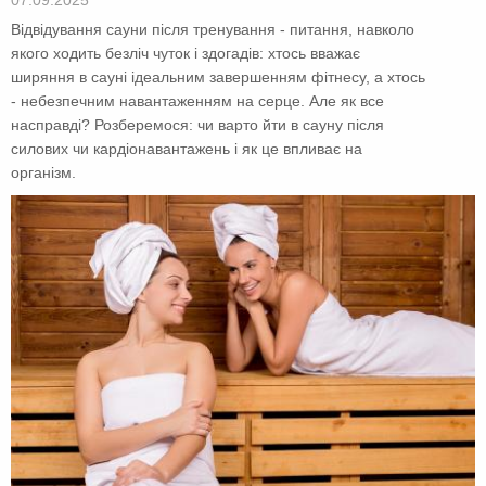
Відвідування сауни після тренування - питання, навколо
якого ходить безліч чуток і здогадів: хтось вважає
ширяння в сауні ідеальним завершенням фітнесу, а хтось
- небезпечним навантаженням на серце. Але як все
насправді? Розберемося: чи варто йти в сауну після
силових чи кардіонавантажень і як це впливає на
організм.