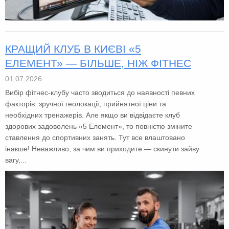
КРАЩИЙ КЛУБ В КИЄВІ «5
ЕЛЕМЕНТ» — БІЛЬШЕ, НІЖ ФІТНЕС
01.07.2026
Вибір фітнес-клубу часто зводиться до наявності певних
факторів: зручної геолокації, прийнятної ціни та
необхідних тренажерів. Але якщо ви відвідаєте клуб
здорових задоволень «5 Елемент», то повністю зміните
ставлення до спортивних занять. Тут все влаштовано
інакше! Неважливо, за чим ви приходите — скинути зайву
вагу,...