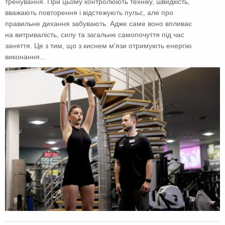
тренування. При цьому контролюють техніку, швидкість,
вважають повторення і відстежують пульс, але про
правильне дихання забувають. Адже саме воно впливає
на витривалість, силу та загальне самопочуття під час
заняття. Це з тим, що з киснем м'язи отримують енергію
виконання...