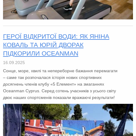
ГЕРОЇ ВІДКРИТОЇ ВОДИ: ЯК ЯНІНА
КОВАЛЬ ТА ЮРІЙ ДВОРАК
ПІДКОРИЛИ OCEANMAN
16.09.2025
Сонце, море, хвилі та непереборне бажання перемагати
– саме так розпочалася історія нових спортивних
досягнень членів клубу «5 Елемент» на змаганнях
Oceanman Cyprus. Серед сотень учасників з усього світу
двоє наших спортсменів показали вражаючі результати!