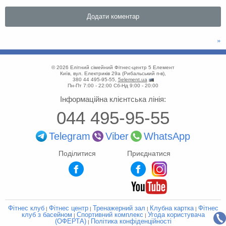
»
© 2026
Елітний сімейний Фітнес-центр 5 Елемент
Київ
,
вул. Електриків 29а
(
Рибальський п-в
),
380 44 495-95-55
,
5element.ua
Пн-Пт 7:00 - 22:00
Сб-Нд 9:00 - 20:00
Інформаційна клієнтська лінія:
044 495-95-55
Telegram
Viber
WhatsApp
Поділитися
Приєднатися
Фітнес клуб
Фітнес центр
Тренажерний зал
Клубна картка
Фітнес
|
|
|
|
клуб з басейном
Спортивний комплекс
Угода користувача
|
|
(ОФЕРТА)
Політика конфіденційності
|