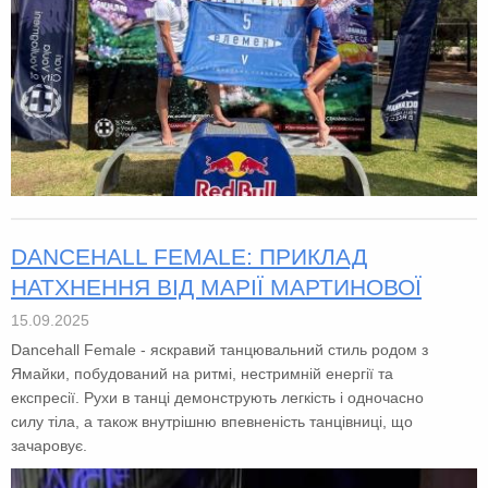
DANCEHALL FEMALE: ПРИКЛАД
НАТХНЕННЯ ВІД МАРІЇ МАРТИНОВОЇ
15.09.2025
Dancehall Female - яскравий танцювальний стиль родом з
Ямайки, побудований на ритмі, нестримній енергії та
експресії. Рухи в танці демонструють легкість і одночасно
силу тіла, а також внутрішню впевненість танцівниці, що
зачаровує.