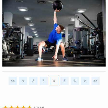
<<
<
2
3
4
5
6
>
>>