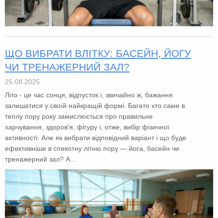
ЩО ВИБРАТИ ВЛІТКУ: БАСЕЙН, ЙОГУ
ЧИ ТРЕНАЖЕРНИЙ ЗАЛ?
25.08.2025
Літо - це час сонця, відпусток і, звичайно ж, бажання
залишатися у своїй найкращій формі. Багато хто саме в
теплу пору року замислюється про правильне
харчування, здоров'я, фігуру і, отже, вибір фізичної
активності. Але як вибрати відповідний варіант і що буде
ефективніше в спекотну літню пору — йога, басейн чи
тренажерний зал? А...