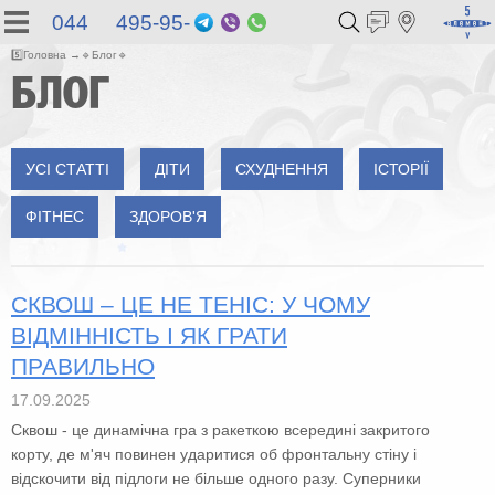
044 495-95-
Telegram
Viber
WhatsApp
55
5️⃣
Головна
🔹
Блог
🔹
БЛОГ
УСІ СТАТТІ
ДІТИ
СХУДНЕННЯ
ІСТОРІЇ
ФІТНЕС
ЗДОРОВ'Я
СКВОШ – ЦЕ НЕ ТЕНІС: У ЧОМУ
ВІДМІННІСТЬ І ЯК ГРАТИ
ПРАВИЛЬНО
17.09.2025
Сквош - це динамічна гра з ракеткою всередині закритого
корту, де м'яч повинен ударитися об фронтальну стіну і
відскочити від підлоги не більше одного разу. Суперники